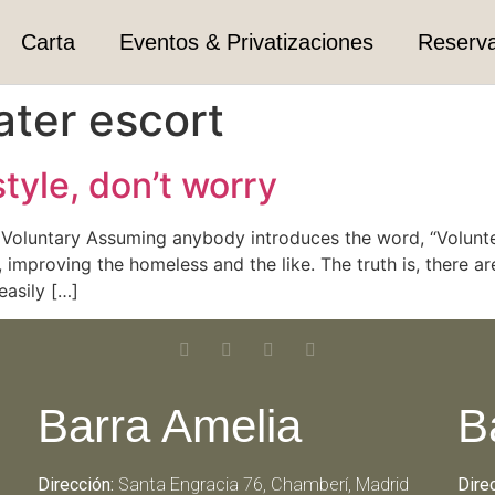
Carta
Eventos & Privatizaciones
Reserv
ater escort
tyle, don’t worry
. Voluntary Assuming anybody introduces the word, “Volunte
s, improving the homeless and the like. The truth is, there 
easily […]
Barra Amelia
B
Dirección:
Santa Engracia 76, Chamberí, Madrid
Dire