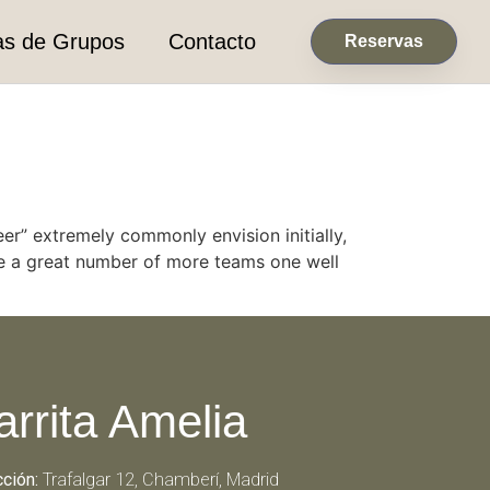
as de Grupos
Contacto
Reservas
er” extremely commonly envision initially,
are a great number of more teams one well
arrita Amelia
cción:
Trafalgar 12, Chamberí, Madrid