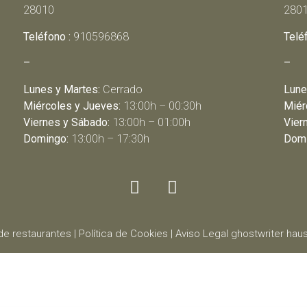
28010
280
Teléfono :
910596868
Telé
–
–
Lunes y Martes:
Cerrado
Lune
Miércoles y Jueves:
13:00h – 00:30h
Miér
Viernes y Sábado:
13:00h – 01:00h
Vier
Domingo:
13:00h – 17:30h
Domi
de restaurantes
|
Política de Cookies
|
Aviso Legal
ghostwriter
haus