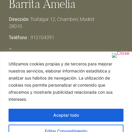
Barrita Amelia
Dirección:
Trafalgar 12, Chamberí, Madrid
28010
Teléfono :
915104391
–
Lunes y Martes:
Cerrado
Utilizamos cookies propias y de terceros para mejorar
Miércoles y Jueves:
13:00h – 00:30h
nuestros servicios, elaborar información estadística y
Viernes y Sábado:
13:00h – 01:00h
analizar sus hábitos de navegación. La utilización de
Domingo:
13:00h – 17:30h
cookies nos permite personalizar el contenido que
ofrecemos y mostrarle publicidad relacionada con sus
intereses.
Aceptar todo
Web realizada por Chef Ejecutivo,
Asesoría de
Editar Consentimiento
restaurantes
|
Política de Cookies
|
Aviso Legal