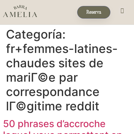
Reserva
Eventos & 
Reservas de Grup
Categoría:
fr+femmes-latines-
chaudes sites de
mariГ©e par
correspondance
lГ©gitime reddit
50 phrases d’accroche