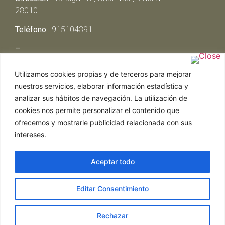
28010
Teléfono :
915104391
–
Lunes y Martes:
Cerrado
Utilizamos cookies propias y de terceros para mejorar
Miércoles y Jueves:
13:00h – 00:30h
nuestros servicios, elaborar información estadística y
Viernes y Sábado:
13:00h – 01:00h
analizar sus hábitos de navegación. La utilización de
Domingo:
13:00h – 17:30h
cookies nos permite personalizar el contenido que
ofrecemos y mostrarle publicidad relacionada con sus
intereses.
Aceptar todo
Web realizada por Chef Ejecutivo,
Asesoría de
Editar Consentimiento
restaurantes
|
Política de Cookies
|
Aviso Legal
ghostwriter
hausarbeit schreiben lassen
ghostwriter
agentur
Rechazar