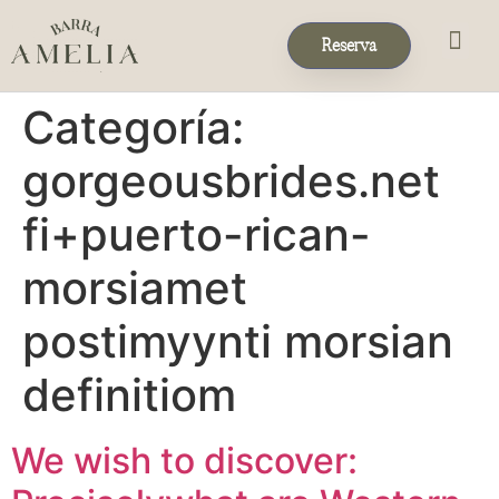
Reserva
Eventos & 
Reservas de Grup
Categoría:
gorgeousbrides.net
fi+puerto-rican-
morsiamet
postimyynti morsian
definitiom
We wish to discover: