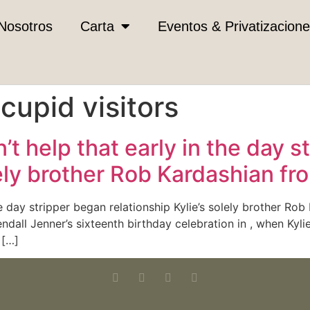
Nosotros
Carta
Eventos & Privatizacion
cupid visitors
n’t help that early in the day 
lely brother Rob Kardashian fr
the day stripper began relationship Kylie’s solely brother R
dall Jenner’s sixteenth birthday celebration in , when Kyli
 […]