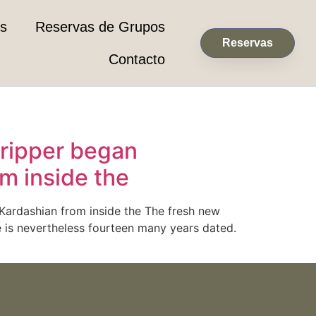
es
Reservas de Grupos
Reservas
Contacto
stripper began
om inside the
ob Kardashian from inside the The fresh new
e is nevertheless fourteen many years dated.