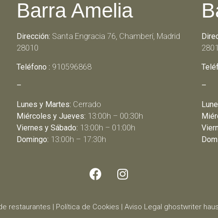
Barra Amelia
B
Dirección:
Santa Engracia 76, Chamberí, Madrid
Dire
28010
280
Teléfono :
910596868
Telé
–
–
Lunes y Martes:
Cerrado
Lune
Miércoles y Jueves:
13:00h – 00:30h
Miér
Viernes y Sábado:
13:00h – 01:00h
Vier
Domingo:
13:00h – 17:30h
Domi
de restaurantes
|
Política de Cookies
|
Aviso Legal
ghostwriter
haus