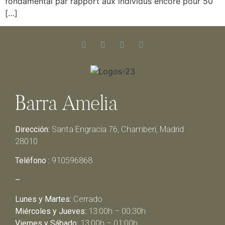
fondamental par rapport aux individus encore pour 50
[…]
Barra Amelia
Dirección:
Santa Engracia 76, Chamberí, Madrid
28010
Teléfono :
910596868
–
Lunes y Martes:
Cerrado
Miércoles y Jueves:
13:00h – 00:30h
Viernes y Sábado:
13:00h – 01:00h