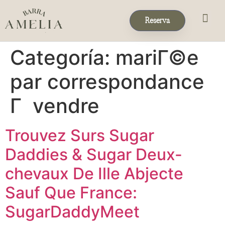
Reserva
Eventos & 
Reservas de Grup
Categoría:
mariГ©e
par correspondance
Г vendre
Trouvez Surs Sugar
Daddies & Sugar Deux-
chevaux De Ille Abjecte
Sauf Que France:
SugarDaddyMeet