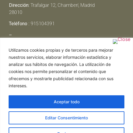
Dirección:
Trafalgar 12, Chamberí, Madrid
28010
Teléfono :
915104391
–
Lunes y Martes:
Cerrado
Utilizamos cookies propias y de terceros para mejorar
Miércoles y Jueves:
13:00h – 00:30h
nuestros servicios, elaborar información estadística y
Viernes y Sábado:
13:00h – 01:00h
analizar sus hábitos de navegación. La utilización de
Domingo:
13:00h – 17:30h
cookies nos permite personalizar el contenido que
ofrecemos y mostrarle publicidad relacionada con sus
intereses.
Aceptar todo
Web realizada por Chef Ejecutivo,
Asesoría de
Editar Consentimiento
restaurantes
|
Política de Cookies
|
Aviso Legal
ghostwriter
hausarbeit schreiben lassen
ghostwriter
agentur