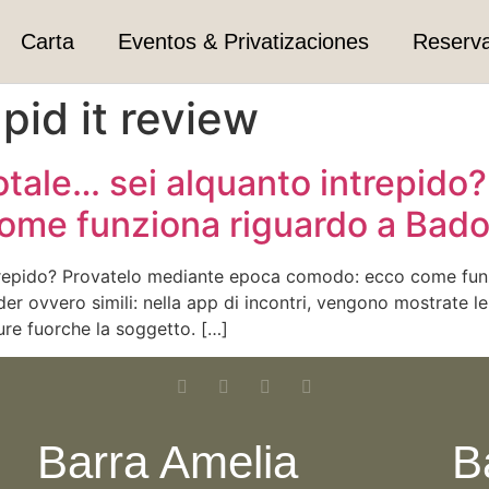
Carta
Eventos & Privatizaciones
Reserv
pid it review
tale… sei alquanto intrepido
me funziona riguardo a Bado
trepido? Provatelo mediante epoca comodo: ecco come fun
er ovvero simili: nella app di incontri, vengono mostrate 
re fuorche la soggetto. […]
Barra Amelia
B