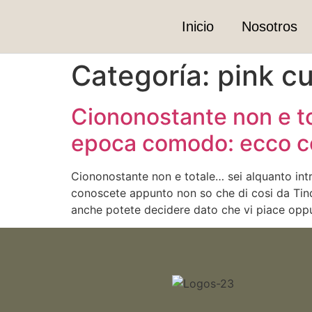
Inicio
Nosotros
Categoría:
pink cu
Ciononostante non e to
epoca comodo: ecco co
Ciononostante non e totale… sei alquanto in
conoscete appunto non so che di cosi da Tind
anche potete decidere dato che vi piace oppu