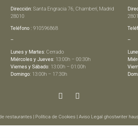
Dirección:
Santa Engracia 76, Chamberí, Madrid
Dire
28010
280
Teléfono :
910596868
Telé
–
–
Lunes y Martes:
Cerrado
Lune
Miércoles y Jueves:
13:00h – 00:30h
Miér
Viernes y Sábado:
13:00h – 01:00h
Vier
Domingo:
13:00h – 17:30h
Domi
de restaurantes
|
Política de Cookies
|
Aviso Legal
ghostwriter
haus