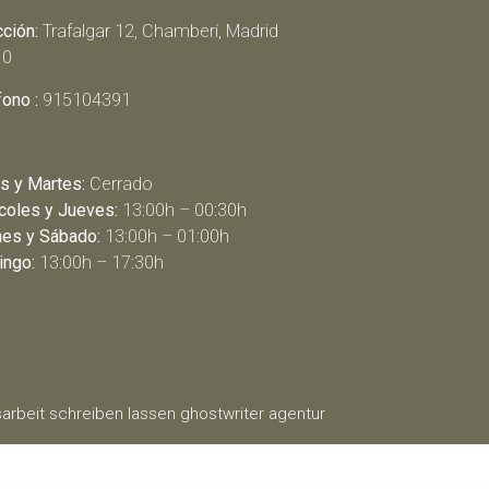
cción:
Trafalgar 12, Chamberí, Madrid
10
fono :
915104391
s y Martes:
Cerrado
coles y Jueves:
13:00h – 00:30h
nes y Sábado:
13:00h – 01:00h
ngo:
13:00h – 17:30h
arbeit schreiben lassen
ghostwriter agentur