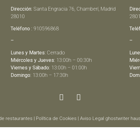
Dirección:
Santa Engracia 76, Chamberí, Madrid
Dire
28010
280
Teléfono :
910596868
Telé
–
–
Lunes y Martes:
Cerrado
Lune
Miércoles y Jueves:
13:00h – 00:30h
Miér
Viernes y Sábado:
13:00h – 01:00h
Vier
Domingo:
13:00h – 17:30h
Domi
de restaurantes
|
Política de Cookies
|
Aviso Legal
ghostwriter
haus