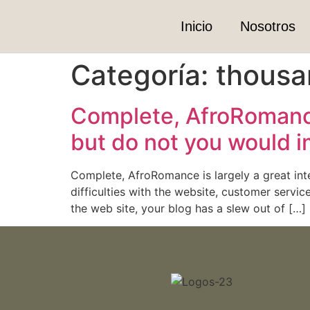
Inicio
Nosotros
Categoría:
thousa
Complete, AfroRomance i
but do not you would i
Complete, AfroRomance is largely a great inte
difficulties with the website, customer servic
the web site, your blog has a slew out of […]