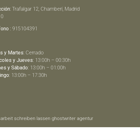
cción:
Trafalgar 12, Chamberí, Madrid
10
fono :
915104391
s y Martes:
Cerrado
coles y Jueves:
13:00h – 00:30h
nes y Sábado:
13:00h – 01:00h
ngo:
13:00h – 17:30h
arbeit schreiben lassen
ghostwriter agentur