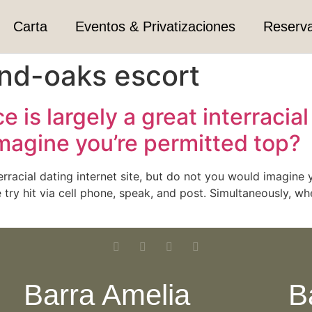
Carta
Eventos & Privatizaciones
Reserv
nd-oaks escort
s largely a great interracial 
magine you’re permitted top?
rracial dating internet site, but do not you would imagine 
e try hit via cell phone, speak, and post. Simultaneously, w
Barra Amelia
B