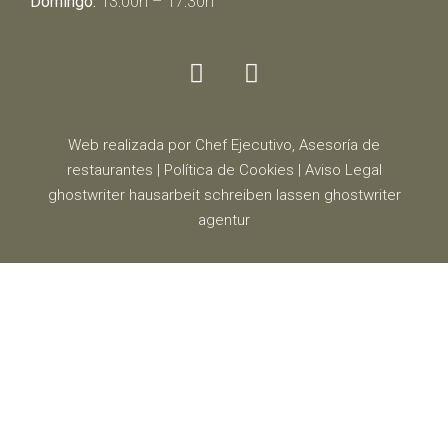
Domingo:
13:00h – 17:30h
Web realizada por Chef Ejecutivo,
Asesoría de
restaurantes
|
Política de Cookies
|
Aviso Legal
ghostwriter
hausarbeit schreiben lassen
ghostwriter
agentur